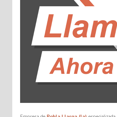
Empresa de
Pobla Llarga (la)
especializada 