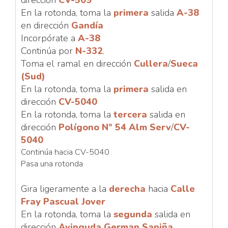
dirección
CV-509
En la rotonda, toma la
primera
salida
A-38
en dirección
Gandía
Incorpórate a
A-38
Continúa por
N-332
.
Toma el ramal en dirección
Cullera
/
Sueca
(Sud)
En la rotonda, toma la
primera
salida en
dirección
CV-5040
En la rotonda, toma la
tercera
salida en
dirección
Polígono Nº 54 Alm Serv
/
CV-
5040
Continúa hacia CV-5040
Pasa una rotonda
Gira ligeramente a la
derecha
hacia
Calle
Fray Pascual Jover
En la rotonda, toma la
segunda
salida en
dirección
Avinguda German Sapiña